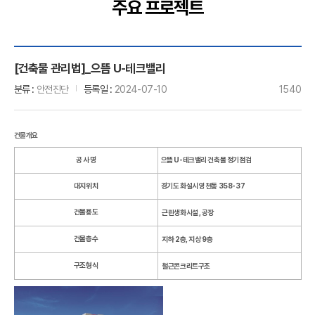
주요 프로젝트
[건축물 관리법]_으뜸 U-테크밸리
분류
안전진단
등록일
2024-07-10
1540
건물개요
공 사 명
으뜸 U-테크밸리 건축물 정기점검
대지위치
경기도 화설시 영천동 358-37
건물용도
근린생화시설 , 공장
건물층수
지하 2층, 지상 9층
구조형식
철근콘크리트구조