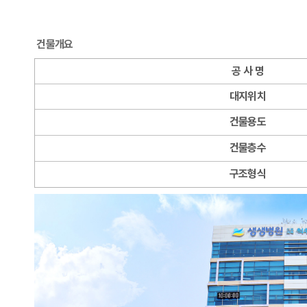
건물개요
공 사 명
대지위치
건물용도
건물층수
구조형식