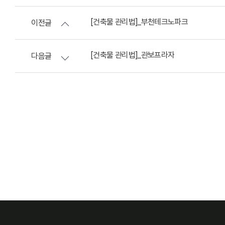
[건축물 관리법]_부천테크노파크
이전글
[건축물 관리법]_관보프라자
다음글