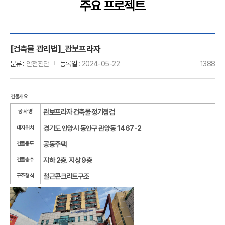
주요 프로젝트
[건축물 관리법]_관보프라자
분류
안전진단
등록일
2024-05-22
1388
건물개요
관보프라자 건축물 정기점검
공 사 명
경기도 안양시 동안구 관양동 1467-2
대지위치
공동주택
건물용도
지하 2층. 지상 9층
건물층수
철근콘크리트구조
구조형식